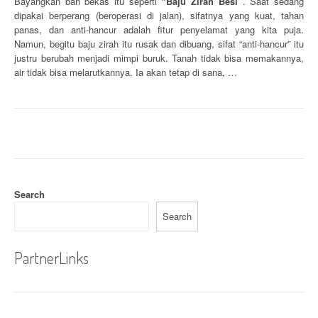
Bayangkan ban bekas itu seperti
“Baju Zirah Besi”
. Saat sedang
dipakai berperang (beroperasi di jalan), sifatnya yang kuat, tahan
panas, dan anti-hancur adalah fitur penyelamat yang kita puja.
Namun, begitu baju zirah itu rusak dan dibuang, sifat “anti-hancur” itu
justru berubah menjadi mimpi buruk. Tanah tidak bisa memakannya,
air tidak bisa melarutkannya. Ia akan tetap di sana, …
Search
Search
PartnerLinks