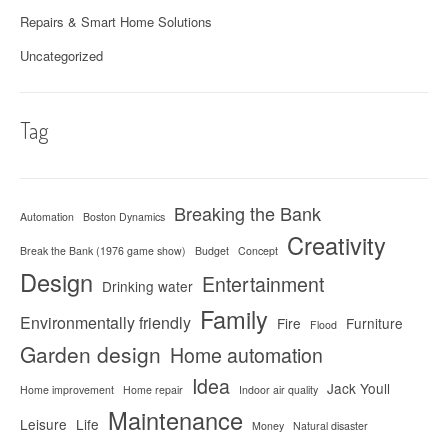
Repairs & Smart Home Solutions
Uncategorized
Tag
Breaking the Bank
Automation
Boston Dynamics
Creativity
Break the Bank (1976 game show)
Budget
Concept
Design
Entertainment
Drinking water
Family
Environmentally friendly
Fire
Furniture
Flood
Garden design
Home automation
Idea
Jack Youll
Home improvement
Home repair
Indoor air quality
Maintenance
Leisure
Life
Money
Natural disaster