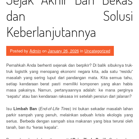
dan Solusi
Keberlanjutannya
Posted by
Admin
on
January 26, 2026
in
Uncategorized
Pernahkah Anda berhenti sejenak dan berpikir? Di balik sibuknya truk-
truk logistik yang menopang ekonomi negara kita, ada satu “residu”
masalah yang sering luput dari pandangan mata. Kita semua tahu,
setiap kendaraan berat pasti memiliki komponen yang akan habis
masa pakainya. Namun, pertanyaannya adalah: ke mana perginya
“sepatu” atau ban kendaraan raksasa ini setelah pensiun dari jalanan?
Isu
Limbah Ban
(
End-of-Life Tires
) ini bukan sekadar masalah lahan
parkir sampah yang penuh, melainkan sebuah krisis ekologis yang
serius. Berbeda dengan sampah sisa makanan yang bisa terurai oleh
tanah, ban itu “keras kepala”.